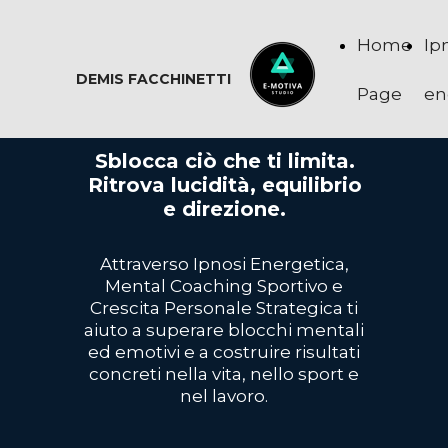
Home
Ip
DEMIS FACCHINETTI
Page
en
Sblocca ciò che ti limita.
Ritrova lucidità, equilibrio
e direzione.
Attraverso Ipnosi Energetica,
Mental Coaching Sportivo e
Crescita Personale Strategica ti
aiuto a superare blocchi mentali
ed emotivi e a costruire risultati
concreti nella vita, nello sport e
nel lavoro.