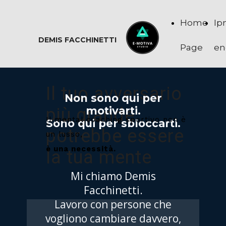
Home
Ip
DEMIS FACCHINETTI
Page
en
Il tuo avversario
Non sono qui per
più grande
motivarti.
Il mental coaching sportivo non è
Sono qui per sbloccarti.
potrebbe essere
un lusso,
è una necessità.
la tua mente
Mi chiamo Demis
Facchinetti.
Lavoro con persone che
vogliono cambiare davvero,